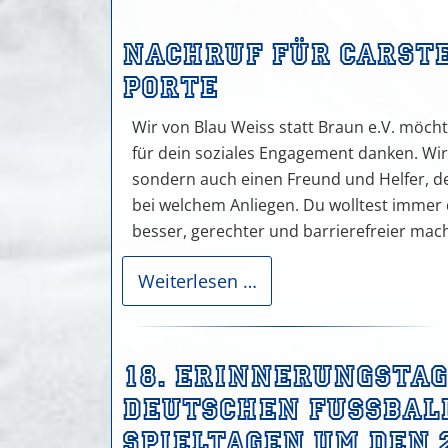
Nachruf für Carste
Porte
Wir von Blau Weiss statt Braun e.V. möcht
für dein soziales Engagement danken. Wir v
sondern auch einen Freund und Helfer, de
bei welchem Anliegen. Du wolltest immer 
besser, gerechter und barrierefreier mac
Nachruf
Weiterlesen …
für
Carsten
de
18. Erinnerungstag
la
Porte
deutschen Fußball
Spieltagen um den 2