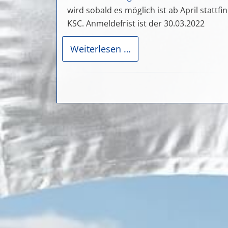
27.
wird sobald es möglich ist ab April statt
Januar
KSC. Anmeldefrist ist der 30.03.2022
2022
Barrierearme
Weiterlesen …
Stadion
Führung