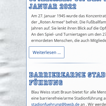
Januar 2022
Am 27. Januar 1945 wurde das Konzentrat
der „Roten Armee“ befreit. Die Fußballfamil
Jahren auf. Sie lenkt ihren Blick auf die 
An den Spiel- und Turniertagen um den 27
ermordeten Menschen, die auch Mitglieder
18.
Weiterlesen …
Erinnerungstag
im
deutschen
Barrierearme Stad
Fußball“
an
Führung
den
Spieltagen
Blau Weiss statt Braun bietet für alle Me
um
eine barrierefreie/arme Stadionführung a
den
stadionfuehrung@bwsb.de
an . Wir werd