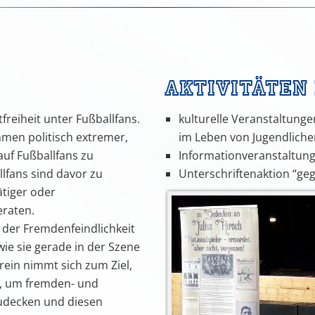
Aktivitäten 
freiheit unter Fußballfans.
kulturelle Veranstaltun
hmen politisch extremer,
im Leben von Jugendliche
uf Fußballfans zu
Informationveranstaltun
llfans sind davor zu
Unterschriftenaktion “geg
ätiger oder
eraten.
 der Fremdenfeindlichkeit
ie sie gerade in der Szene
rein nimmt sich zum Ziel,
n, um fremden- und
udecken und diesen