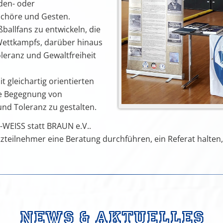
den- oder
hchöre und Gesten.
ßballfans zu entwickeln, die
Wettkampfs, darüber hinaus
leranz und Gewaltfreiheit
 gleichartig orientierten
ie Begegnung von
und Toleranz zu gestalten.
U-WEISS statt BRAUN e.V..
teilnehmer eine Beratung durchführen, ein Referat halten
News & Aktuelles