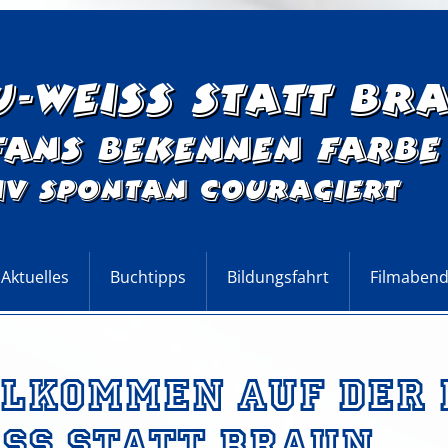
u-Weiss statt Br
Fans bekennen Farbe
iv Spontan Couragiert
Aktuelles
Buchtipps
Bildungsfahrt
Filmaben
ten
llkommen auf der
ss statt Braun